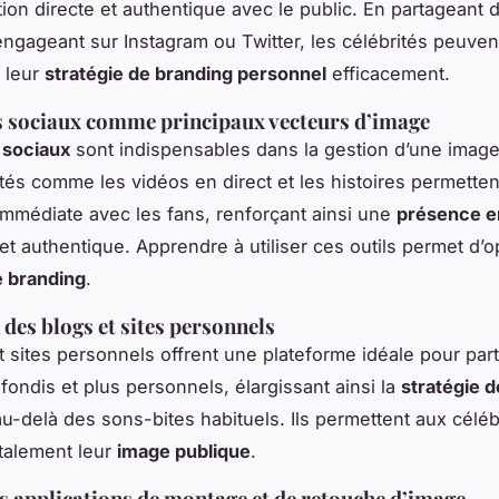
on directe et authentique avec le public. En partageant 
 engageant sur Instagram ou Twitter, les célébrités peuve
r leur
stratégie de branding personnel
efficacement.
 sociaux comme principaux vecteurs d’image
 sociaux
sont indispensables dans la gestion d’une image
ités comme les vidéos en direct et les histoires permette
 immédiate avec les fans, renforçant ainsi une
présence en
t authentique. Apprendre à utiliser ces outils permet d’op
e branding
.
 des blogs et sites personnels
 sites personnels offrent une plateforme idéale pour par
fondis et plus personnels, élargissant ainsi la
stratégie 
u-delà des sons-bites habituels. Ils permettent aux céléb
otalement leur
image publique
.
s applications de montage et de retouche d’image