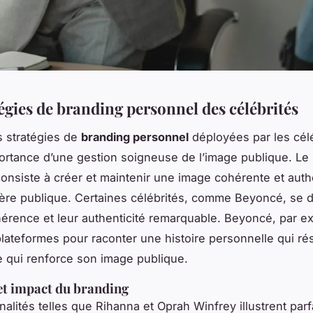
égies de branding personnel des célébrités
s stratégies de
branding personnel
déployées par les cél
portance d’une gestion soigneuse de l’image publique. Le
onsiste à créer et maintenir une image cohérente et aut
ère publique. Certaines célébrités, comme Beyoncé, se d
hérence et leur authenticité remarquable. Beyoncé, par e
 plateformes pour raconter une histoire personnelle qui r
e qui renforce son image publique.
t impact du branding
alités telles que Rihanna et Oprah Winfrey illustrent par