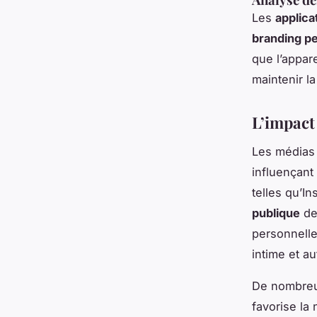
Les
applica
branding p
que l’appare
maintenir l
L’impact 
Les médias 
influençan
telles qu’I
publique
de
personnelle
intime et a
De nombreu
favorise la