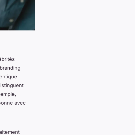
ébrités
 branding
hentique
istinguent
xemple,
ésonne avec
faitement