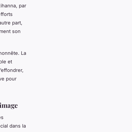
Rihanna, par
fforts
utre part,
ément son
honnête. La
ble et
effondrer,
ive pour
’image
es
cial dans la