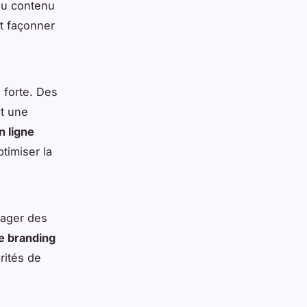
du contenu
nt façonner
 forte. Des
nt une
 ligne
timiser la
tager des
de branding
rités de