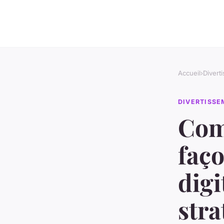
Accueil
›
Divert
DIVERTISS
Com
faço
digi
stra