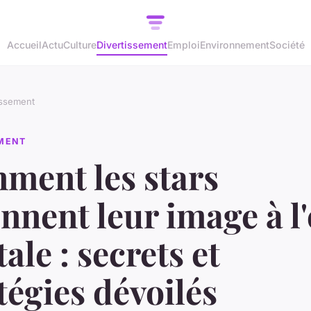
Accueil
Actu
Culture
Divertissement
Emploi
Environnement
Société
issement
EMENT
ment les stars
nnent leur image à l'
tale : secrets et
tégies dévoilés