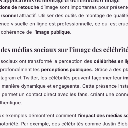
tions de retouche
d’image sont importantes pour présent
ersonnel
attractif. Utiliser des outils de montage de qualité
nce visuelle en ligne est professionnelle, ce qui est cruc
a cohérence de l’
image publique
.
des médias sociaux sur l’image des célébrit
sociaux ont transformé la perception des
célébrités en l
t profondément les
perceptions publiques
. Grâce à des p
nstagram et Twitter, les célébrités peuvent façonner leur
i
 manière dynamique et engageante. Cette présence inst
 permet un contact direct avec les fans, créant une conn
uthentique.
x exemples démontrent comment l’
impact des médias s
 notoriété. Par exemple, des célébrités comme Justin Bieb