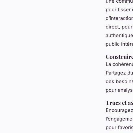
une communa
pour tisser
d’interact
direct, pou
authentique
public intér
Construire
La cohérenc
Partagez du
des besoins
pour analys
Trucs et a
Encouragez d
l’engagemen
pour favori