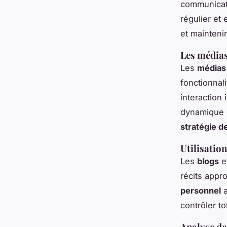
communicati
régulier et
et mainteni
Les médias
Les
médias
fonctionnal
interaction
dynamique e
stratégie d
Utilisation
Les
blogs
et
récits appro
personnel
a
contrôler t
Analyse de