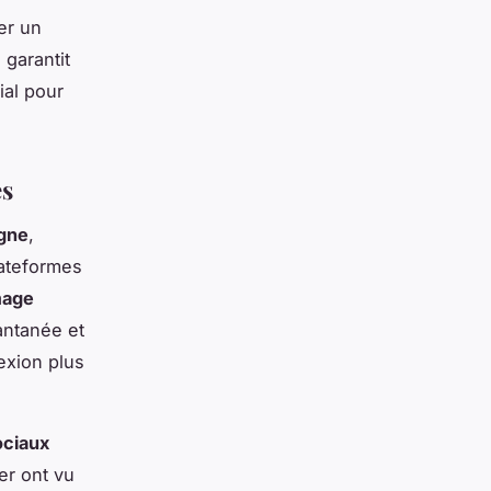
er un
 garantit
ial pour
és
igne
,
lateformes
mage
antanée et
exion plus
ociaux
er ont vu