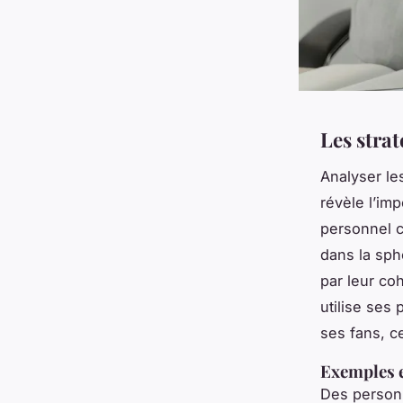
Les strat
Analyser le
révèle l’im
personnel c
dans la sph
par leur co
utilise ses
ses fans, c
Exemples e
Des personn