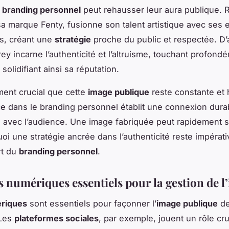
e
branding personnel
peut rehausser leur aura publique. 
 sa marque Fenty, fusionne son talent artistique avec ses e
s, créant une
stratégie
proche du public et respectée. D’a
ey incarne l’authenticité et l’altruisme, touchant profond
solidifiant ainsi sa réputation.
ement crucial que cette
image publique
reste constante et 
e dans le branding personnel établit une connexion dura
 avec l’audience. Une image fabriquée peut rapidement s’
uoi une stratégie ancrée dans l’authenticité reste impérat
art du
branding personnel
.
s numériques essentiels pour la gestion de l
ériques
sont essentiels pour façonner l’
image publique
d
 Les
plateformes sociales
, par exemple, jouent un rôle cru