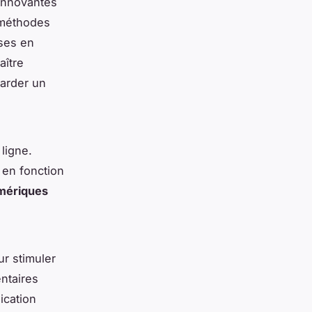
 innovantes
s méthodes
ses en
aître
garder un
ligne.
 en fonction
umériques
ur stimuler
ntaires
ication