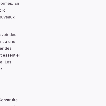
eformes. En
lic
 nouveaux
avoir des
nt à une
ter des
t essentiel
le. Les
er
Construire