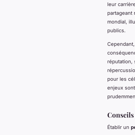
leur carriè
partageant 
mondial, il
publics.
Cependant,
conséquenc
réputation, 
répercussio
pour les cé
enjeux sont
prudemment
Conseils
Établir un
p