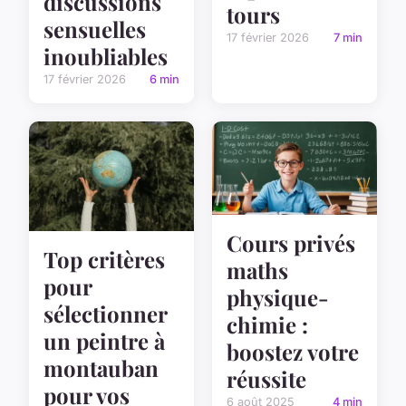
discussions
tours
sensuelles
17 février 2026
7 min
inoubliables
17 février 2026
6 min
Cours privés
Top critères
maths
pour
physique-
sélectionner
chimie :
un peintre à
boostez votre
montauban
réussite
pour vos
6 août 2025
4 min