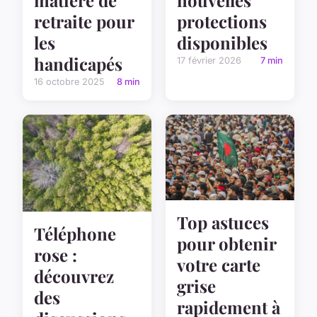
matière de
nouvelles
retraite pour
protections
les
disponibles
handicapés
17 février 2026
7 min
16 octobre 2025
8 min
Top astuces
Téléphone
pour obtenir
rose :
votre carte
découvrez
grise
des
rapidement à