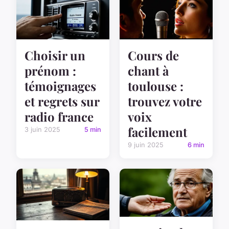
Choisir un
Cours de
prénom :
chant à
témoignages
toulouse :
et regrets sur
trouvez votre
radio france
voix
facilement
3 juin 2025
5 min
9 juin 2025
6 min