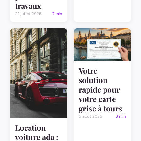
travaux
21 juillet 2025
7 min
Votre
solution
rapide pour
votre carte
grise à tours
5 août 2025
3 min
Location
voiture ada :