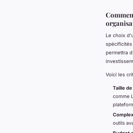
Comment 
organisa
Le choix d'
spécificité
permettra d
investissem
Voici les cr
Taille de
comme Lu
platefor
Complex
outils av