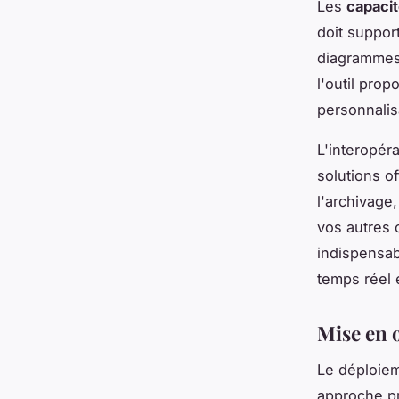
Les
capacit
doit suppor
diagrammes 
l'outil pro
personnalis
L'interopér
solutions of
l'archivage
vos autres o
indispensab
temps réel 
Mise en œ
Le déploiem
approche p