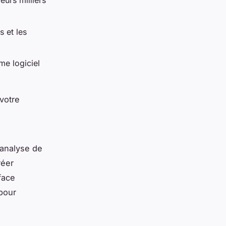
eurs milliers
s et les
me logiciel
 votre
'analyse de
réer
face
 pour