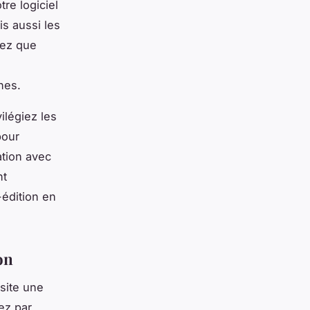
re logiciel
s aussi les
iez que
nes.
ilégiez les
pour
ation avec
nt
-édition en
on
site une
ez par