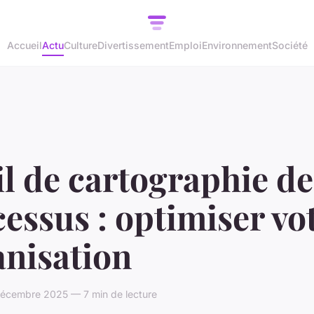
Accueil
Actu
Culture
Divertissement
Emploi
Environnement
Société
l de cartographie de
essus : optimiser vo
anisation
écembre 2025 — 7 min de lecture