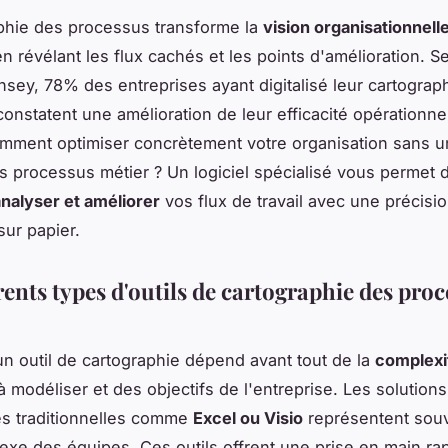
phie des processus transforme la
vision organisationnell
en révélant les flux cachés et les points d'amélioration. S
sey, 78% des entreprises ayant digitalisé leur cartograp
onstatent une amélioration de leur efficacité opérationne
mment optimiser concrètement votre organisation sans u
os processus métier ? Un logiciel spécialisé vous permet 
analyser et améliorer
vos flux de travail avec une précisi
sur papier.
rents types d'outils de cartographie des pro
un outil de cartographie dépend avant tout de la
complexi
 modéliser et des objectifs de l'entreprise. Les solutions
es traditionnelles comme
Excel ou Visio
représentent souv
lexe des équipes. Ces outils offrent une prise en main ra