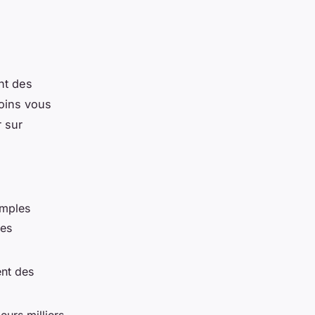
nt des
oins vous
r sur
imples
des
ent des