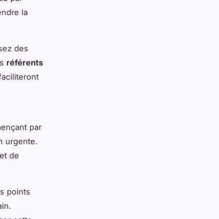
endre la
isez des
es
référents
aciliteront
mençant par
n urgente.
et de
s points
ain.