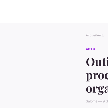
Accueil
›
Actu
ACTU
Outi
proc
org
Salomé — 9 d