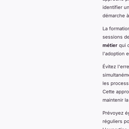
identifier u
démarche à 
La formatio
sessions de
métier
qui d
l'adoption 
Évitez l'er
simultanéme
les process
Cette appr
maintenir l
Prévoyez é
réguliers po