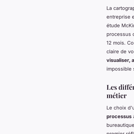
La cartogra
entreprise 
étude McKin
processus c
12 mois. Co
claire de v
visualiser, 
impossible 
Les diffé
métier
Le choix d'
processus
à
bureautiqu
premier réf