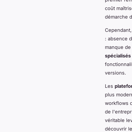
coût maîtri
démarche de
Cependant, 
: absence d
manque de t
spécialisés
fonctionnal
versions.
Les
platefo
plus moderne
workflows d
de l'entrep
véritable l
découvrir l