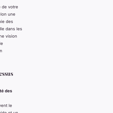
e
de votre
elon une
hie des
lle dans les
ne vision
de
on
cessus
té des
ent le
pide et un