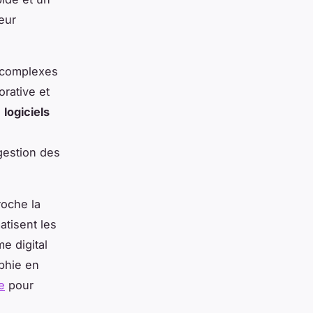
eur
s complexes
orative et
s
logiciels
gestion des
roche la
atisent les
e digital
aphie en
e
pour